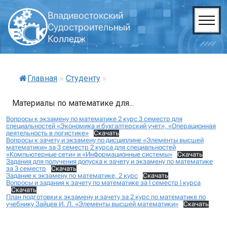
Владивостокский
Судостроительный
Колледж
Главная
»
Студенту
»
Материалы по математике для...
Вопросы к экзамену по математике 2 курс 3 семестр для
специальностей «Экономика и бухгалтерский учет», «Операционная
деятельность в логистике»
Скачать
Вопросы к зачету и экзамену по дисциплине «Элементы высшей
математики» за 3 семестр 2 курса для специальностей
«Компьютерные сети» и «Информационные системы»
Скачать
Задания для получения допуска к зачету и экзамену по математике
за 3 семестр
Скачать
Задание к экзамену по математике, 2 курс
Скачать
Вопросы и задания к зачету по математике за I семестр I курса
Скачать
План подготовки к экзамену и зачету за 2 курс по математике по
учебнику Зайцев И. Л. «Элементы высшей математики»
Скачать